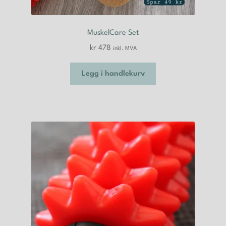
MuskelCare Set
kr
478
inkl. MVA
Legg i handlekurv