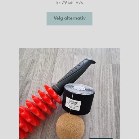
kr
79
inkl. MVA
Dette
Velg alternativ
produktet
har
flere
varianter.
Alternativene
kan
velges
på
produktsiden