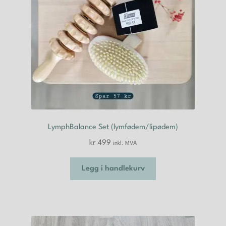
LymphBalance Set (lymfødem/lipødem)
kr
499
inkl. MVA
Legg i handlekurv