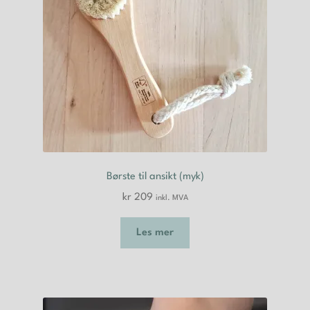
Børste til ansikt (myk)
kr
209
inkl. MVA
Les mer