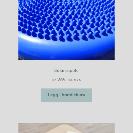
Balansepute
kr
269
inkl. MVA
Legg i handlekurv