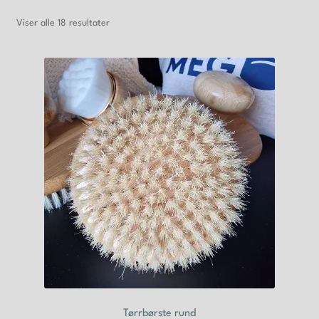
Viser alle 18 resultater
Til kassen
Nyhetsbrev
Kjøpsvilkår
Personvernerklæring
Min konto
Tørrbørste rund