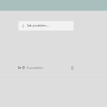
Søk
Søk
etter:
kr
0
0 produkter