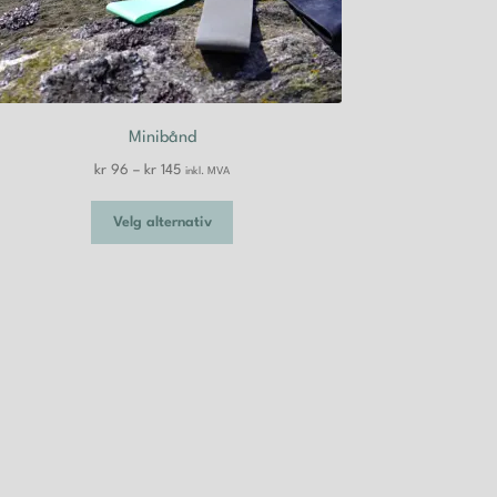
Minibånd
Prisområde:
kr
96
–
kr
145
inkl. MVA
kr 96
Dette
til
Velg alternativ
produktet
kr 145
har
flere
varianter.
Alternativene
kan
velges
på
produktsiden