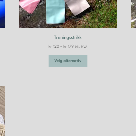
Treningsstrikk
Prisområde:
kr
120
–
kr
179
inkl. MVA
kr 120
Dette
til
Velg alternativ
produktet
kr 179
har
flere
varianter.
Alternativene
kan
velges
på
produktsiden