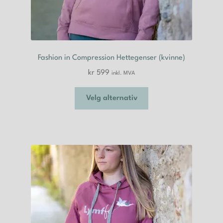
Fashion in Compression Hettegenser (kvinne)
kr
599
inkl. MVA
Dette
Velg alternativ
produktet
har
flere
varianter.
Alternativene
kan
velges
på
produktsiden