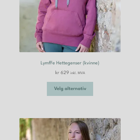
LymfFe Hettegenser (kvinne)
kr
629
inkl. MVA
Dette
Velg alternativ
produktet
har
flere
varianter.
Alternativene
kan