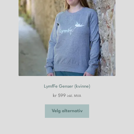
velges
på
produktsiden
LymfFe Genser (kvinne)
kr
599
inkl. MVA
Dette
Velg alternativ
produktet
har
flere