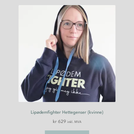
varianter.
Alternativene
kan
velges
på
produktsiden
Lipødemfighter Hettegenser (kvinne)
kr
629
inkl. MVA
Dette