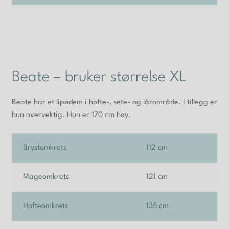
Beate – bruker størrelse XL
Beate har et lipødem i hofte-, sete- og lårområde. I tillegg er
hun overvektig. Hun er 170 cm høy.
Brystomkrets
112 cm
Mageomkrets
121 cm
Hofteomkrets
135 cm