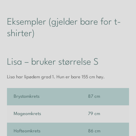
Eksempler (gjelder bare for t-
shirter)
Lisa – bruker størrelse S
Lisa har lipødem grad 1. Hun er bare 155 cm høy.
Brystomkrets
87 cm
Mageomkrets
79 cm
Hofteomkrets
86 cm