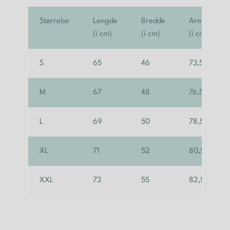
Størrelse
Lengde
Bredde
Armlengde
(i cm)
(i cm)
(i cm)
S
65
46
73,5
M
67
48
76,5
L
69
50
78,5
XL
71
52
80,5
XXL
73
55
82,5