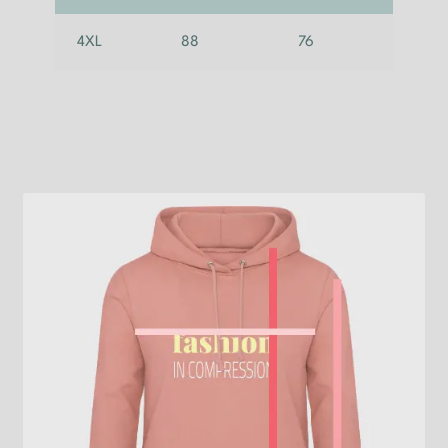
4XL
88
76