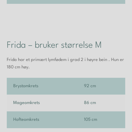
Frida – bruker størrelse M
Frida har et primært lymfødem i grad 2 i høyre bein . Hun er
180 cm høy.
Brystomkrets
92 cm
Mageomkrets
86 cm
Hofteomkrets
105 cm