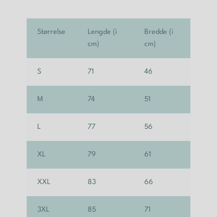
Størrelse
Lengde (i
Bredde (i
cm)
cm)
S
71
46
M
74
51
L
77
56
XL
79
61
XXL
83
66
3XL
85
71