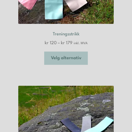
Treningsstrikk
Prisområde:
kr
120
–
kr
179
inkl. MVA
kr 120
Dette
til
Velg alternativ
produktet
kr 179
har
flere
varianter.
Alternativene
kan
velges
på
produktsiden