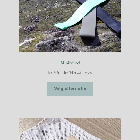
Minibånd
Prisområde:
kr
96
–
kr
145
inkl. MVA
kr 96
Dette
til
Velg alternativ
produktet
kr 145
har
flere
varianter.
Alternativene
kan