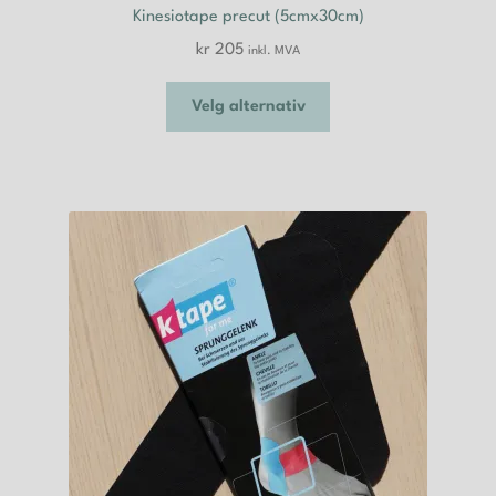
Kinesiotape precut (5cmx30cm)
kr
205
inkl. MVA
Dette
Velg alternativ
produktet
har
flere
varianter.
Alternativene
kan
velges
på
produktsiden