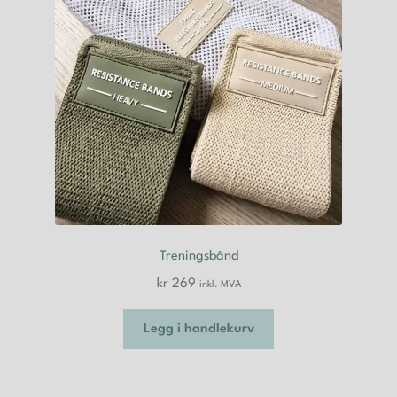
velges
på
produktsiden
Treningsbånd
kr
269
inkl. MVA
Legg i handlekurv