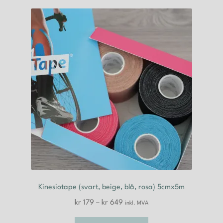
Kinesiotape (svart, beige, blå, rosa) 5cmx5m
Prisområde:
kr
179
–
kr
649
inkl. MVA
kr 179
Dette