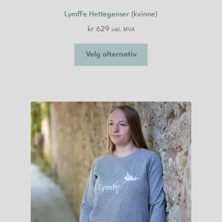
LymfFe Hettegenser (kvinne)
kr
629
inkl. MVA
Dette
Velg alternativ
produktet
har
flere
varianter.
Alternativene
kan
velges
på
produktsiden