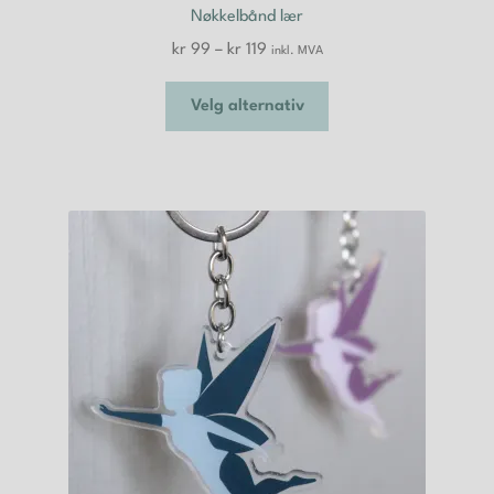
Nøkkelbånd lær
Prisområde:
kr
99
–
kr
119
inkl. MVA
kr 99
Dette
til
Velg alternativ
produktet
kr 119
har
flere
varianter.
Alternativene
kan
velges
på
produktsiden