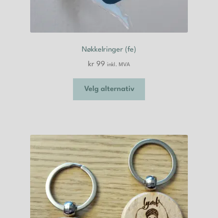
Nøkkelringer (fe)
kr
99
inkl. MVA
Dette
Velg alternativ
produktet
har
flere
varianter.
Alternativene
kan
velges
på
produktsiden