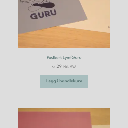
Postkort LymfGuru
kr
29
inkl. MVA
Legg i handlekurv