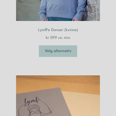
LymfFe Genser (kvinne)
kr
599
inkl. MVA
Dette
Velg alternativ
produktet
har
flere
varianter.
Alternativene
kan
velges
på
produktsiden