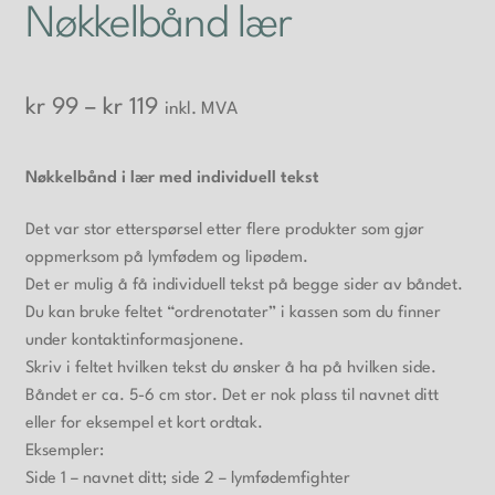
Nøkkelbånd lær
Prisområde:
kr
99
–
kr
119
inkl. MVA
kr 99
Nøkkelbånd i lær med individuell tekst
til
kr 119
Det var stor etterspørsel etter flere produkter som gjør
oppmerksom på lymfødem og lipødem.
Det er mulig å få individuell tekst på begge sider av båndet.
Du kan bruke feltet “ordrenotater” i kassen som du finner
under kontaktinformasjonene.
Skriv i feltet hvilken tekst du ønsker å ha på hvilken side.
Båndet er ca. 5-6 cm stor. Det er nok plass til navnet ditt
eller for eksempel et kort ordtak.
Eksempler:
Side 1 – navnet ditt; side 2 – lymfødemfighter