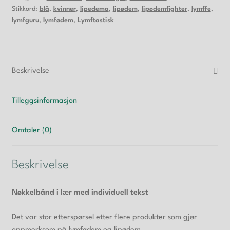
Stikkord:
blå
,
kvinner
,
lipedema
,
lipødem
,
lipødemfighter
,
lymffe
,
lymfguru
,
lymfødem
,
Lymftastisk
Beskrivelse
Tilleggsinformasjon
Omtaler (0)
Beskrivelse
Nøkkelbånd i lær med individuell tekst
Det var stor etterspørsel etter flere produkter som gjør