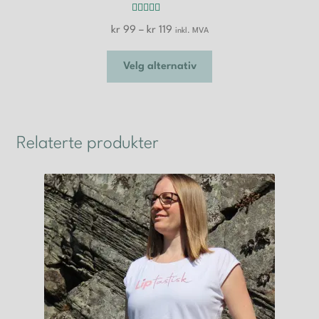
Vurdert
5.00
Prisområde:
kr
99
–
kr
119
inkl. MVA
av 5
kr 99
Dette
til
Velg alternativ
produktet
kr 119
har
flere
varianter.
Relaterte produkter
Alternativene
kan
velges
på
produktsiden