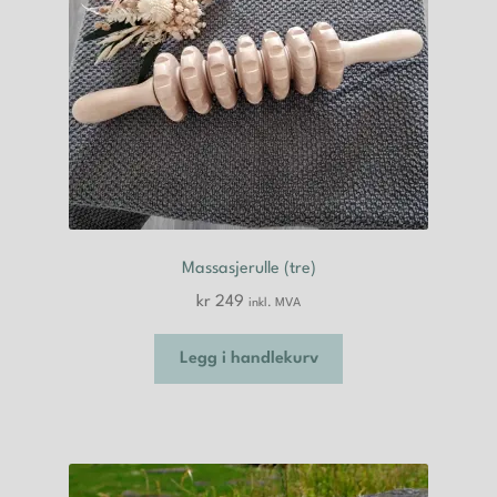
produktsiden
Massasjerulle (tre)
kr
249
inkl. MVA
Legg i handlekurv