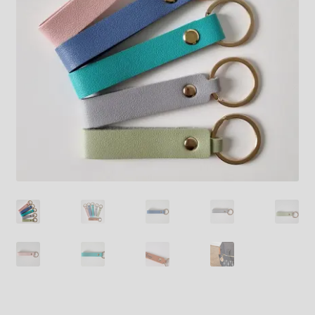
Til kassen
Nyhetsbrev
Kjøpsvilkår
Personvernerklæring
Min konto