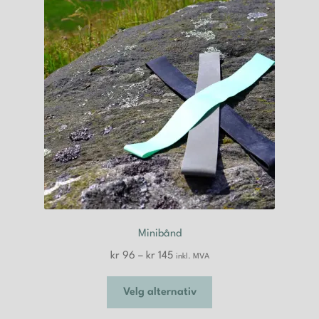
Minibånd
Prisområde:
kr
96
–
kr
145
inkl. MVA
kr 96
Dette
til
Velg alternativ
produktet
kr 145