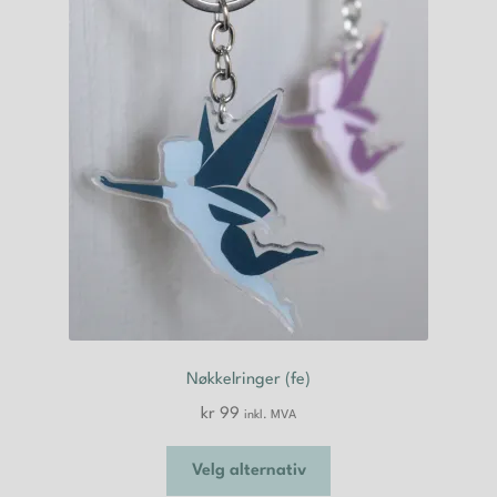
Nøkkelringer (fe)
kr
99
inkl. MVA
Dette
Velg alternativ
produktet