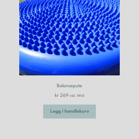
på
produktsiden
Balansepute
kr
269
inkl. MVA
Legg i handlekurv