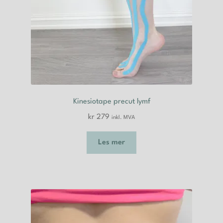
Kinesiotape precut lymf
kr
279
inkl. MVA
Les mer