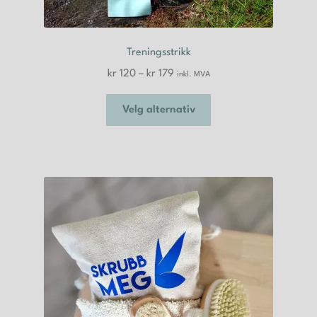
Treningsstrikk
Prisområde:
kr
120
–
kr
179
inkl. MVA
kr 120
Dette
til
Velg alternativ
produktet
kr 179
har
flere
varianter.
Alternativene
kan
velges
på
produktsiden