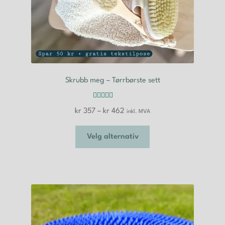
Skrubb meg – Tørrbørste sett
Vurdert
5.00
Prisområde:
kr
357
–
kr
462
inkl. MVA
av 5
kr 357
Dette
til
Velg alternativ
produktet
kr 462
har
flere
varianter.
Alternativene
kan
velges