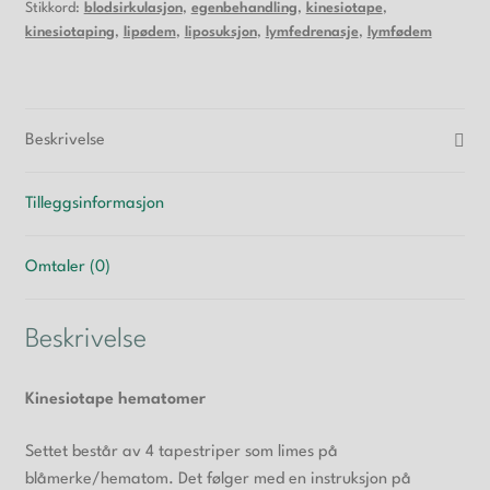
Stikkord:
blodsirkulasjon
,
egenbehandling
,
kinesiotape
,
kinesiotaping
,
lipødem
,
liposuksjon
,
lymfedrenasje
,
lymfødem
Beskrivelse
Tilleggsinformasjon
Omtaler (0)
Beskrivelse
Kinesiotape hematomer
Settet består av 4 tapestriper som limes på
blåmerke/hematom. Det følger med en instruksjon på