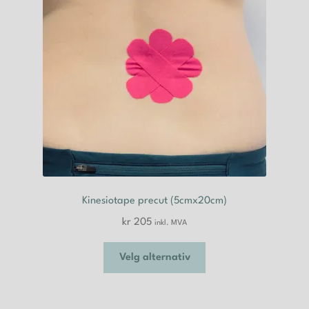
Kinesiotape precut (5cmx20cm)
kr
205
inkl. MVA
Dette
Velg alternativ
produktet
har
flere