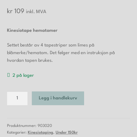
kr
109
inkl. MVA
Kinesiotape hematomer
Settet består av 4 tapestriper som limes på
blåmerke/hematom. Det følger med en instruksjon på
hvordan tapen brukes.
2 på lager
Kinesiotape
Legg i handlekurv
hematomer
antall
Produktnummer:
903020
Kategorier:
Kinesiotaping
,
Under 150kr