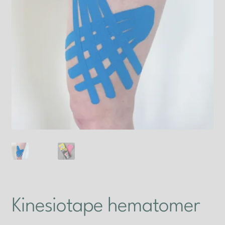
Til kassen
Nyhetsbrev
Kjøpsvilkår
Personvernerklæring
Min konto
Kinesiotape hematomer