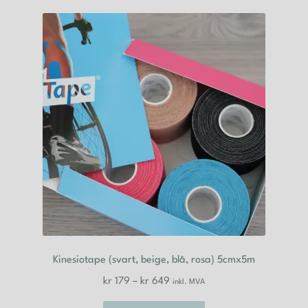
varianter.
Alternativene
kan
velges
på
produktsiden
Kinesiotape (svart, beige, blå, rosa) 5cmx5m
Prisområde:
kr
179
–
kr
649
inkl. MVA
kr 179